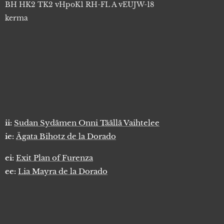
BH HK2 TK2 vHpoK1 RH-FL A vEUJW-18
kerma
ii:
Sudan Sydämen Onni Täällä Vaihtelee
ie:
Ägata Bihotz de la Dorado
ei:
Exit Plan of Furenza
ee:
Lia Mayra de la Dorado