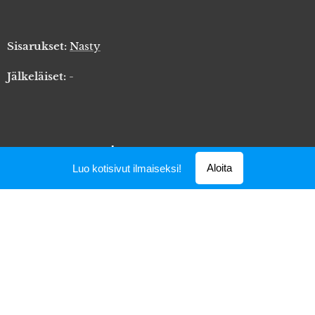
Sisarukset:
Nasty
Jälkeläiset:
-
terveys
Aloita
Luo kotisivut ilmaiseksi!
näyttelyt
Lonkat:
B / C
Kyynärät:
0 / 1