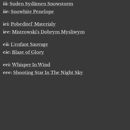
iii:
Suden Sydämen Snowstorm
iie:
Snowhite Penelope
iei:
Pobeditel' Materialy
iee:
Mistrowski's Dobrym Mysliwym
eii:
L'enfant Sauvage
eie:
Blaze of Glory
eei:
Whisper In Wind
eee:
Shooting Star In The Night Sky