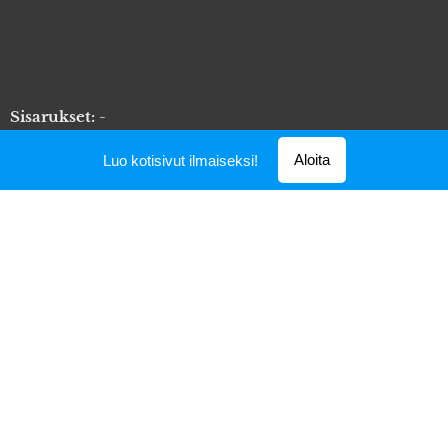
Sisarukset:
-
Jälkeläiset:
-
Aloita
Luo kotisivut ilmaiseksi!
terveys
näyttelyt