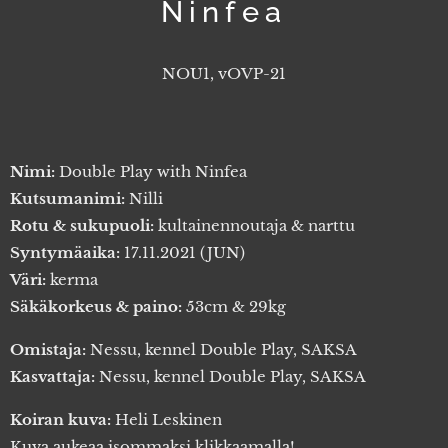
Ninfea
NOU1, vOVP-21
Nimi:
Double Play with Ninfea
Kutsumanimi:
Nilli
Rotu & sukupuoli:
kultainennoutaja & narttu
Syntymäaika:
17.11.2021 (JUN)
Väri:
kerma
Säkäkorkeus & paino:
53cm & 29kg
Omistaja:
Nessu, kennel Double Play, SAKSA
Kasvattaja:
Nessu, kennel Double Play, SAKSA
Koiran kuva:
Heli Leskinen
Kuva aukeaa isommaksi klikkaamalla!