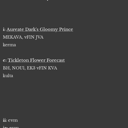
i:
Aureate Dark's Gloomy Prince
MEKAVA, vFIN JVA
kerma
e:
Tickleton Flower Forecast
BH, NOU1, EK3 vFIN KVA
kulta
ii:
evm
ie:
evm